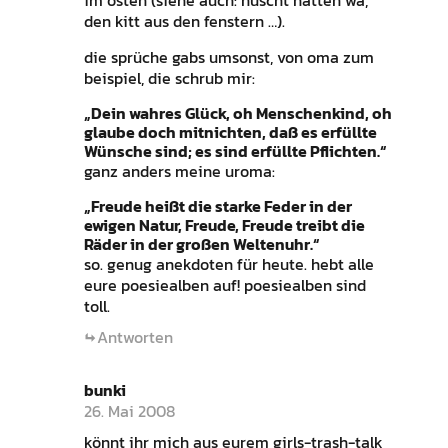
im osten (siehe auch: nüscht hatten wa,
den kitt aus den fenstern …).
die sprüche gabs umsonst, von oma zum
beispiel, die schrub mir:
„Dein wahres Glück, oh Menschenkind, oh
glaube doch mitnichten, daß es erfüllte
Wünsche sind; es sind erfüllte Pflichten.“
ganz anders meine uroma:
„Freude heißt die starke Feder in der
ewigen Natur, Freude, Freude treibt die
Räder in der großen Weltenuhr.“
so. genug anekdoten für heute. hebt alle
eure poesiealben auf! poesiealben sind
toll.
Antworten
bunki
26. Mai 2008
könnt ihr mich aus eurem girls-trash-talk