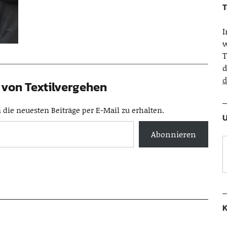
T
w
T
d
d
von Textilvergehen
die neuesten Beiträge per E-Mail zu erhalten.
U
Abonnieren
K