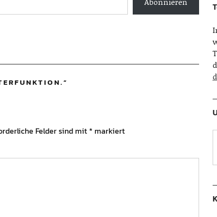
Abonnieren
T
w
T
d
d
TERFUNKTION.
”
U
orderliche Felder sind mit
*
markiert
K