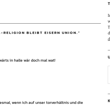
T
w
T
-RELIGION BLEIBT EISERN UNION.
”
d
d
U
wärts in halle wär doch mal wat!
K
esmal, wenn ich auf unser torverhältnis und die