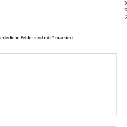
B
(
orderliche Felder sind mit
*
markiert