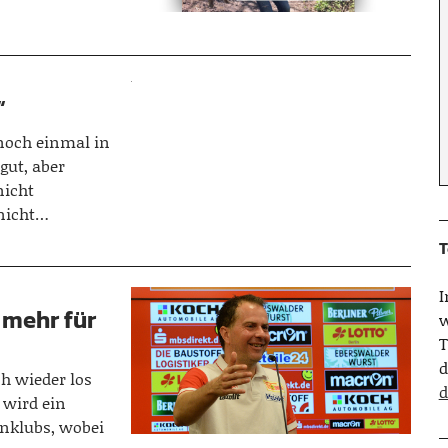
“
 noch einmal in
gut, aber
nicht
 nicht…
T
 mehr für
w
T
d
h wieder los
d
 wird ein
enklubs, wobei