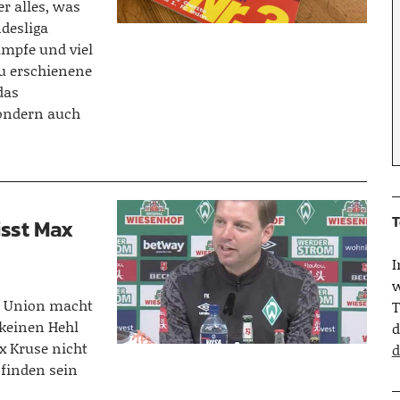
er alles, was
ndesliga
mpfe und viel
u erschienene
das
sondern auch
T
isst Max
w
n Union macht
T
 keinen Hehl
d
ax Kruse nicht
d
 finden sein