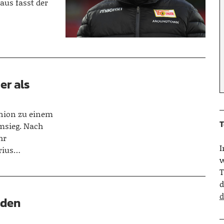
aus fasst der
er als
nion zu einem
T
msieg. Nach
hr
rius…
w
T
d
d
 den