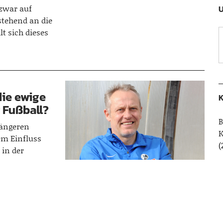
zwar auf
U
stehend an die
lt sich dieses
die ewige
K
 Fußball?
B
längeren
em Einfluss
(
 in der