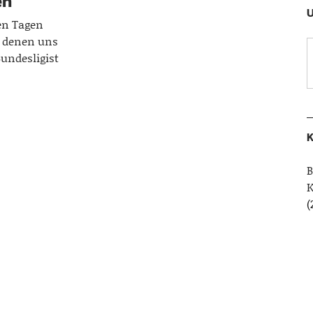
en
U
en Tagen
 denen uns
undesligist
K
B
(