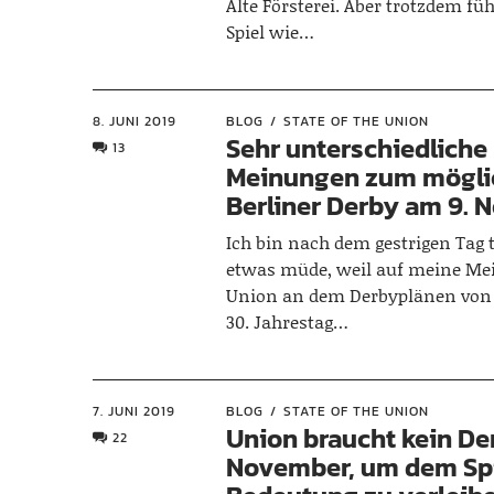
Alte Försterei. Aber trotzdem füh
Spiel wie…
8. JUNI 2019
BLOG
STATE OF THE UNION
Sehr unterschiedliche
13
Meinungen zum mögli
Berliner Derby am 9.
Ich bin nach dem gestrigen Tag 
etwas müde, weil auf meine Me
Union an dem Derbyplänen von
30. Jahrestag…
7. JUNI 2019
BLOG
STATE OF THE UNION
Union braucht kein De
22
November, um dem Sp