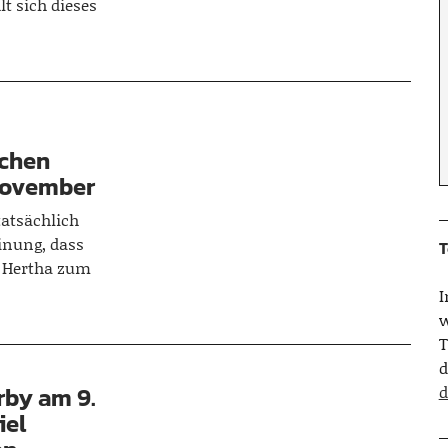
lt sich dieses
chen
 November
tatsächlich
inung, dass
T
 Hertha zum
w
T
d
rby am 9.
d
iel