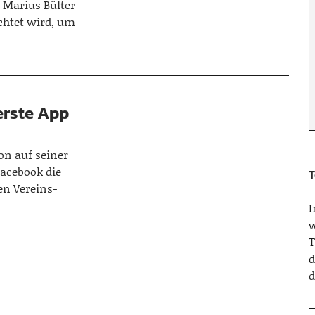
 Marius Bülter
ichtet wird, um
erste App
on auf seiner
acebook die
T
len Vereins-
w
T
d
d