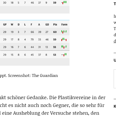
T
w
T
d
d
U
ppt. Screenshot: The Guardian
kt schöner Gedanke. Die Plastikvereine in der
ht es nicht auch noch Gegner, die so sehr für
K
d eine Ausheblung der Versuche stehen, den