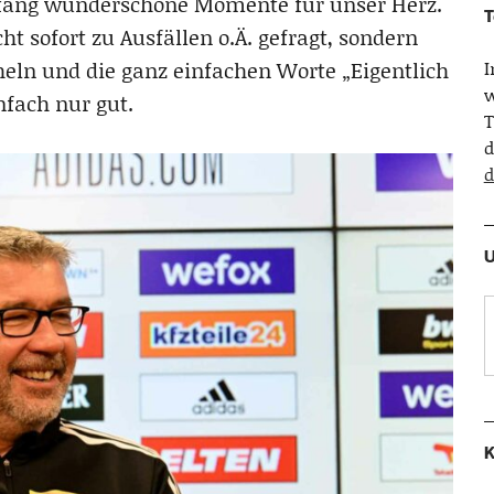
nfang wunderschöne Momente für unser Herz.
T
 sofort zu Ausfällen o.Ä. gefragt, sondern
cheln und die ganz einfachen Worte „Eigentlich
w
nfach nur gut.
T
d
d
U
K