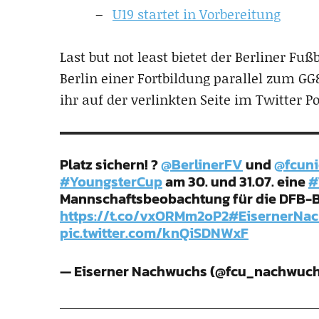
U19 startet in Vorbereitung
Last but not least bietet der Berliner 
Berlin einer Fortbildung parallel zum GG
ihr auf der verlinkten Seite im Twitter Po
Platz sichern! ?
@BerlinerFV
und
@fcun
#YoungsterCup
am 30. und 31.07. eine
#
Mannschaftsbeobachtung für die DFB-B-
https://t.co/vxORMm2oP2
#EisernerNa
pic.twitter.com/knQiSDNWxF
— Eiserner Nachwuchs (@fcu_nachwuc