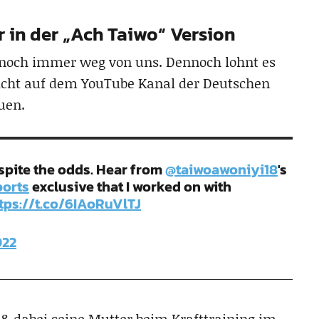
 in der „Ach Taiwo“ Version
d noch immer weg von uns. Dennoch lohnt es
richt auf dem YouTube Kanal der Deutschen
uen.
despite the odds. Hear from
@taiwoawoniyi18
's
orts
exclusive that I worked on with
tps://t.co/6IAoRuVlTJ
022
& dabei seine Mutter beim Krafttraining im