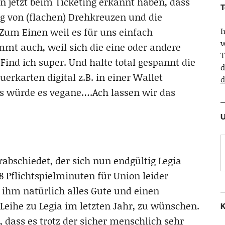
in jetzt beim Ticketing erkannt haben, dass
T
ung von (flachen) Drehkreuzen und die
Zum Einen weil es für uns einfach
w
mt auch, weil sich die eine oder andere
T
Find ich super. Und halte total gespannt die
d
erkarten digital z.B. in einer Wallet
d
ls würde es vegane….Ach lassen wir das
U
abschiedet, der sich nun endgültig Legia
8 Pflichtspielminuten für Union leider
 ihm natürlich alles Gute und einen
 Leihe zu Legia im letzten Jahr, zu wünschen.
K
dass es trotz der sicher menschlich sehr