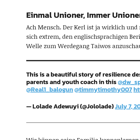
Einmal Unioner, Immer Unioner
Ach Mensch. Der Kerl ist ja wirklich un
sich extrem, den englischsprachigen Be
Welle zum Werdegang Taiwos anzuscha
This is a beautiful story of resilience 
parents and youth coach in this
@dw_sp
@Real1_balogun
@timmytimothy007
ht
— Lolade Adewuyi (@Jololade)
July 7, 2
Wir können seine Familie kennenlernen 