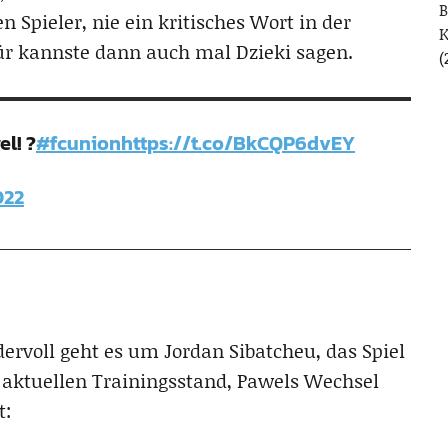
B
 Spieler, nie ein kritisches Wort in der
ür kannste dann auch mal Dzieki sagen.
(
el! ?
#fcunion
https://t.co/BkCQP6dvEY
022
ervoll geht es um Jordan Sibatcheu, das Spiel
aktuellen Trainingsstand, Pawels Wechsel
t: