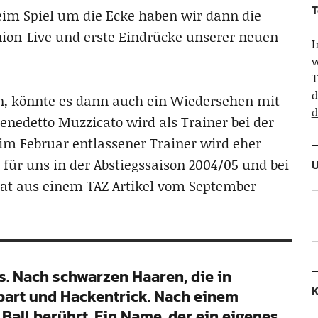
T
beim Spiel um die Ecke haben wir dann die
nion-Live und erste Eindrücke unserer neuen
w
T
d
en, könnte es dann auch ein Wiedersehen mit
d
enedetto Muzzicato wird als Trainer bei der
n im Februar entlassener Trainer wird eher
e für uns in der Abstiegssaison 2004/05 und bei
U
at aus einem TAZ Artikel vom September
s. Nach schwarzen Haaren, die in
K
art und Hackentrick. Nach einem
all berührt. Ein Name, der ein eigenes