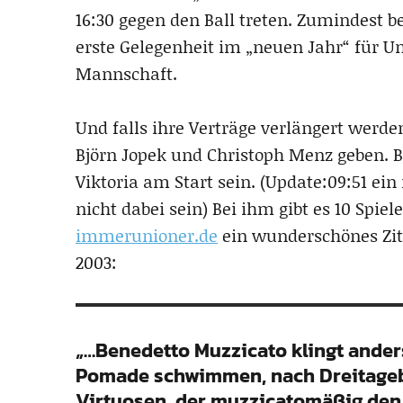
16:30 gegen den Ball treten. Zumindest 
erste Gelegenheit im „neuen Jahr“ für U
Mannschaft.
Und falls ihre Verträge verlängert werd
Björn Jopek und Christoph Menz geben. B
Viktoria am Start sein. (Update:09:51 ei
nicht dabei sein) Bei ihm gibt es 10 Spiel
immerunioner.de
ein wunderschönes Zit
2003:
„…Benedetto Muzzicato klingt ander
Pomade schwimmen, nach Dreitageb
Virtuosen, der muzzicatomäßig den B