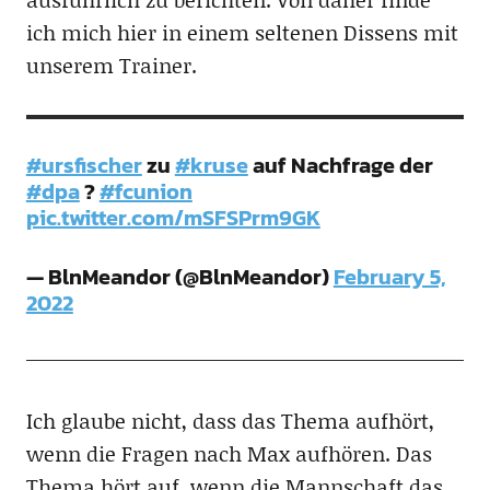
ich mich hier in einem seltenen Dissens mit
unserem Trainer.
#ursfischer
zu
#kruse
auf Nachfrage der
#dpa
?
#fcunion
pic.twitter.com/mSFSPrm9GK
— BlnMeandor (@BlnMeandor)
February 5,
2022
Ich glaube nicht, dass das Thema aufhört,
wenn die Fragen nach Max aufhören. Das
Thema hört auf, wenn die Mannschaft das