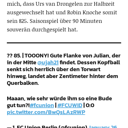
mich, dass Urs van Drongelen zur Halbzeit
ausgewechselt hat und Robin Knoche somit
sein 825. Saisonspiel über 90 Minuten
souverän durchgespielt hat.
?? 85. | TOOONY! Gute Flanke von Julian, der
in der Mitte
@ujah21
findet. Dessen Kopfball
senkt sich herrlich über den Torwart
hinweg, landet aber Zentimeter hinter dem
Querbalken.
Maaan, wie sehr würde ihm so eine Bude
gut tun?!
#fcunion
|
#FCUWID
| 0:0
pic.twitter.com/BwQsLAzRWP
— 1. FC Union Berlin (@fcunion)
January 26,