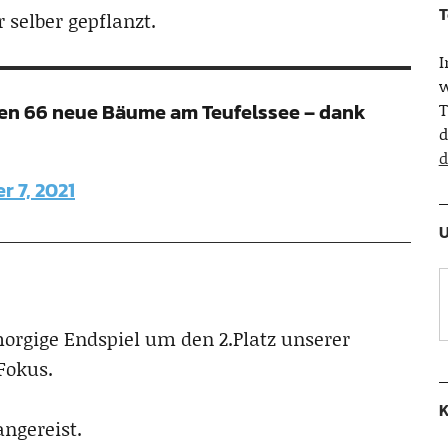
T
 selber gepflanzt.
w
ehen 66 neue Bäume am Teufelssee – dank
T
d
d
 7, 2021
U
morgige Endspiel um den 2.Platz unserer
Fokus.
K
angereist.