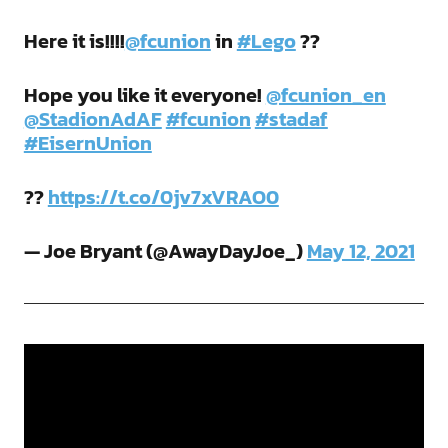
Here it is!!!!
@fcunion
in
#Lego
??
Hope you like it everyone!
@fcunion_en
@StadionAdAF
#fcunion
#stadaf
#EisernUnion
??
https://t.co/0jv7xVRAO0
— Joe Bryant (@AwayDayJoe_)
May 12, 2021