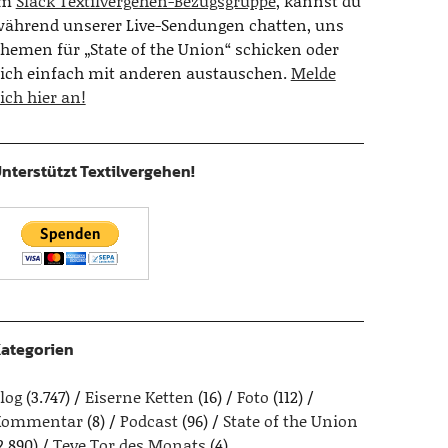
Im
Slack Textilvergehen-Bezugsgruppe
, kannst du
ährend unserer Live-Sendungen chatten, uns
hemen für „State of the Union“ schicken oder
ich einfach mit anderen austauschen.
Melde
ich hier an!
nterstützt Textilvergehen!
ategorien
log
(3.747)
Eiserne Ketten
(16)
Foto
(112)
Kommentar
(8)
Podcast
(96)
State of the Union
2.890)
Teve Tor des Monats
(4)