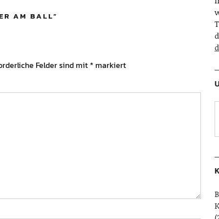
w
ER AM BALL
”
T
d
d
orderliche Felder sind mit
*
markiert
U
K
B
(