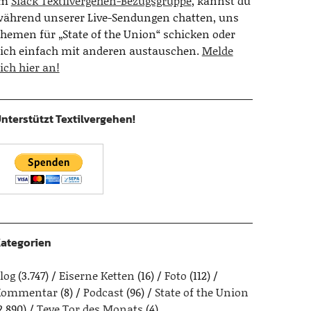
Im
Slack Textilvergehen-Bezugsgruppe
, kannst du
ährend unserer Live-Sendungen chatten, uns
hemen für „State of the Union“ schicken oder
ich einfach mit anderen austauschen.
Melde
ich hier an!
nterstützt Textilvergehen!
ategorien
log
(3.747)
Eiserne Ketten
(16)
Foto
(112)
Kommentar
(8)
Podcast
(96)
State of the Union
2.890)
Teve Tor des Monats
(4)