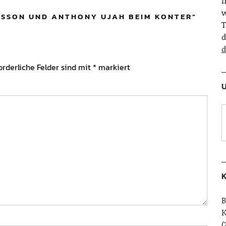
w
RSSON UND ANTHONY UJAH BEIM KONTER
”
T
d
d
orderliche Felder sind mit
*
markiert
U
K
B
(