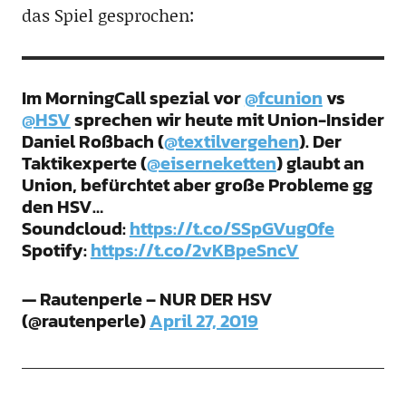
das Spiel gesprochen:
Im MorningCall spezial vor
@fcunion
vs
@HSV
sprechen wir heute mit Union-Insider
Daniel Roßbach (
@textilvergehen
). Der
Taktikexperte (
@eiserneketten
) glaubt an
Union, befürchtet aber große Probleme gg
den HSV…
Soundcloud:
https://t.co/SSpGVug0fe
Spotify:
https://t.co/2vKBpeSncV
— Rautenperle – NUR DER HSV
(@rautenperle)
April 27, 2019