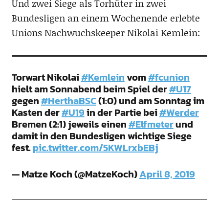
Und zwei Siege als Torhüter in zwei
Bundesligen an einem Wochenende erlebte
Unions Nachwuchskeeper Nikolai Kemlein:
Torwart Nikolai
#Kemlein
vom
#fcunion
hielt am Sonnabend beim Spiel der
#U17
gegen
#HerthaBSC
(1:0) und am Sonntag im
Kasten der
#U19
in der Partie bei
#Werder
Bremen (2:1) jeweils einen
#Elfmeter
und
damit in den Bundesligen wichtige Siege
fest.
pic.twitter.com/5KWLrxbEBj
— Matze Koch (@MatzeKoch)
April 8, 2019