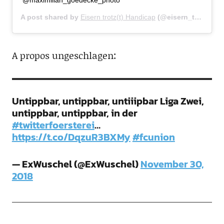
A post shared by
Eisern trotz(t) Handicap
(@eisern_trotz_handicap) on
A propos ungeschlagen:
Untippbar, untippbar, untiiipbar Liga Zwei,
untippbar, untippbar, in der
#twitterfoersterei
…
https://t.co/DqzuR3BXMy
#fcunion
— ExWuschel (@ExWuschel)
November 30,
2018