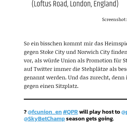
Screenshot
So ein bisschen kommt mir das Heimspie
gegen Stoke City und Norwich City finden 
vor, als würde Union als Promotion für St
auf Twitter immer die Stehplätze als b
genannt werden. Und das zurecht, denn 
gegen einen Sitzplatz.
?
@fcunion_en
#QPR
will play host to
@p
@SkyBetChamp
season gets going.