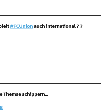
pielt
#FCUnion
auch international ? ?
die Themse schippern…
18