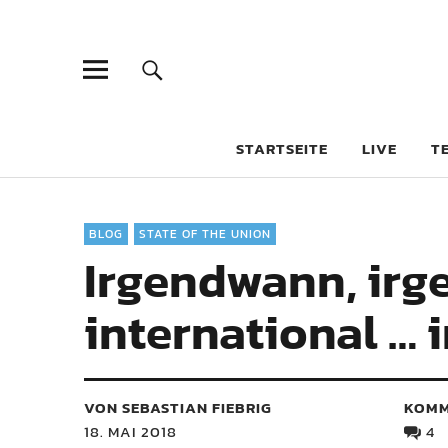
STARTSEITE
LIVE
T
BLOG
STATE OF THE UNION
Irgendwann, irg
international …
VON SEBASTIAN FIEBRIG
KOMM
18. MAI 2018
4