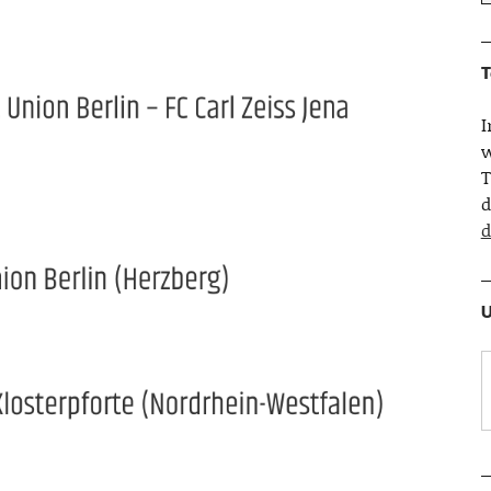
T
w
T
d
d
U