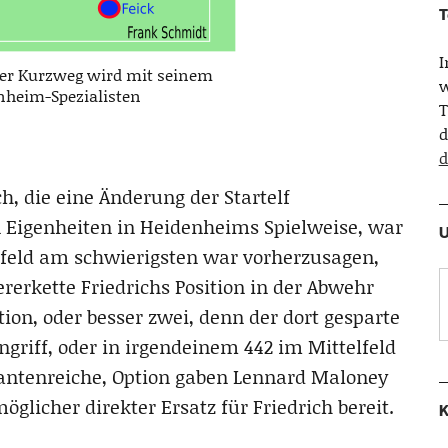
T
Peter Kurzweg wird mit seinem
w
nheim-Spezialisten
T
d
d
h, die eine Änderung der Startelf
 Eigenheiten in Heidenheims Spielweise, war
U
orfeld am schwierigsten war vorherzusagen,
rerkette Friedrichs Position in der Abwehr
tion, oder besser zwei, denn der dort gesparte
ngriff, oder in irgendeinem 442 im Mittelfeld
antenreiche, Option gaben Lennard Maloney
glicher direkter Ersatz für Friedrich bereit.
K