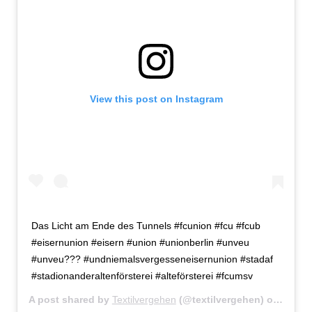
View this post on Instagram
Das Licht am Ende des Tunnels #fcunion #fcu #fcub
#eisernunion #eisern #union #unionberlin #unveu
#unveu??? #undniemalsvergesseneisernunion #stadaf
#stadionanderaltenförsterei #alteförsterei #fcumsv
A post shared by
Textilvergehen
(@textilvergehen) on
Apr 7,