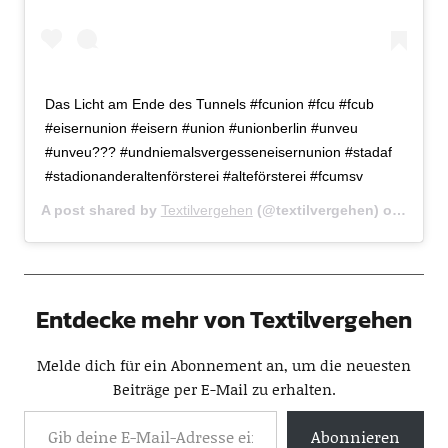
Das Licht am Ende des Tunnels #fcunion #fcu #fcub
#eisernunion #eisern #union #unionberlin #unveu
#unveu??? #undniemalsvergesseneisernunion #stadaf
#stadionanderaltenförsterei #alteförsterei #fcumsv
A post shared by
Textilvergehen
(@textilvergehen) on
Apr 7,
Entdecke mehr von Textilvergehen
Melde dich für ein Abonnement an, um die neuesten
Beiträge per E-Mail zu erhalten.
Abonnieren