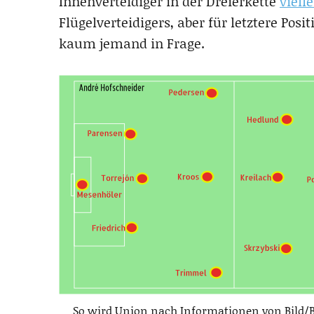
Innenverteidiger in der Dreierkette
viell
Flügelverteidigers, aber für letztere P
kaum jemand in Frage.
So wird Union nach Informationen von Bild/B