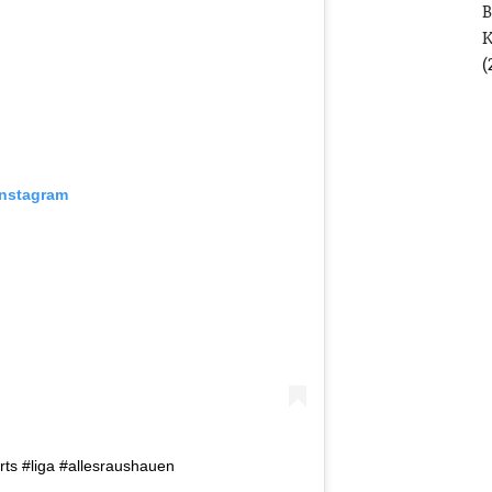
B
(
Instagram
rts #liga #allesraushauen