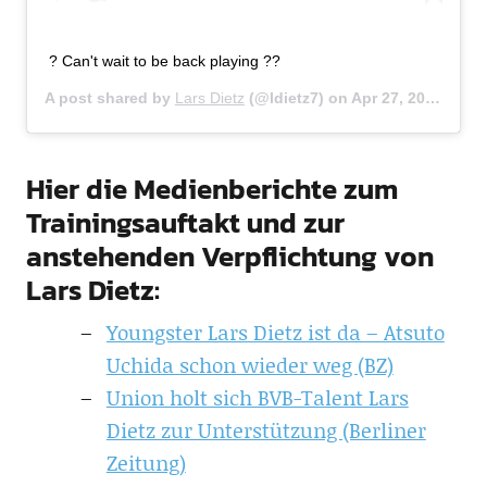
? Can't wait to be back playing ??
A post shared by
Lars Dietz
(@ldietz7) on
Apr 27, 2017 at 12:30pm PDT
Hier die Medienberichte zum
Trainingsauftakt und zur
anstehenden Verpflichtung von
Lars Dietz:
Youngster Lars Dietz ist da – Atsuto
Uchida schon wieder weg (BZ)
Union holt sich BVB-Talent Lars
Dietz zur Unterstützung (Berliner
Zeitung)