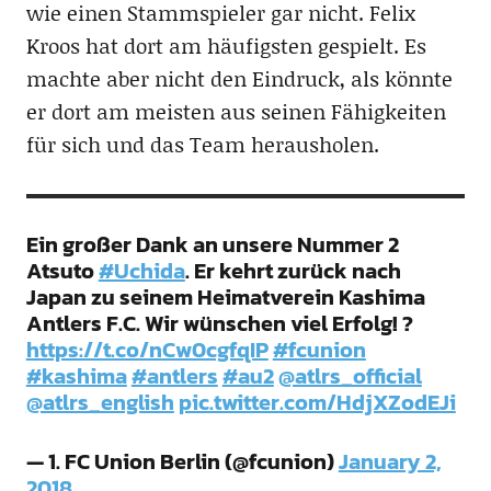
wie einen Stammspieler gar nicht. Felix
Kroos hat dort am häufigsten gespielt. Es
machte aber nicht den Eindruck, als könnte
er dort am meisten aus seinen Fähigkeiten
für sich und das Team herausholen.
Ein großer Dank an unsere Nummer 2
Atsuto
#Uchida
. Er kehrt zurück nach
Japan zu seinem Heimatverein Kashima
Antlers F.C. Wir wünschen viel Erfolg! ?
https://t.co/nCw0cgfqIP
#fcunion
#kashima
#antlers
#au2
@atlrs_official
@atlrs_english
pic.twitter.com/HdjXZodEJi
— 1. FC Union Berlin (@fcunion)
January 2,
2018