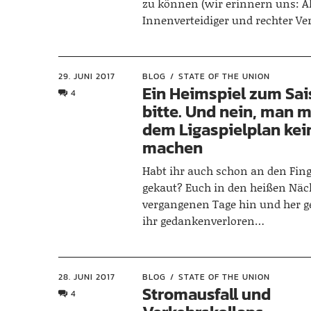
zu können (wir erinnern uns: A
Innenverteidiger und rechter Ve
29. JUNI 2017
BLOG
STATE OF THE UNION
Ein Heimspiel zum Sai
4
bitte. Und nein, man 
dem Ligaspielplan ke
machen
Habt ihr auch schon an den Fin
gekaut? Euch in den heißen Näc
vergangenen Tage hin und her g
ihr gedankenverloren…
28. JUNI 2017
BLOG
STATE OF THE UNION
Stromausfall und
4