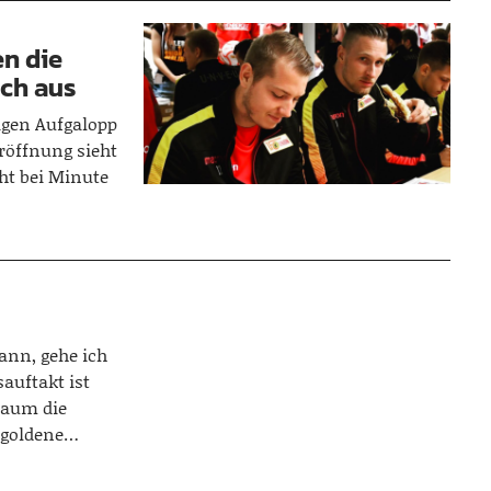
n die
sch aus
igen Aufgalopp
eröffnung sieht
ht bei Minute
ann, gehe ich
auftakt ist
baum die
 goldene…