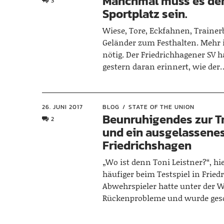
Manchmal muss es de
3
Sportplatz sein.
Wiese, Tore, Eckfahnen, Traine
Geländer zum Festhalten. Mehr i
nötig. Der Friedrichhagener SV 
gestern daran erinnert, wie der
26. JUNI 2017
BLOG
STATE OF THE UNION
Beunruhigendes zur Tr
2
und ein ausgelassenes
Friedrichshagen
„Wo ist denn Toni Leistner?“, hi
häufiger beim Testspiel in Fried
Abwehrspieler hatte unter der 
Rückenprobleme und wurde ges