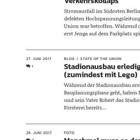
Verkehrskollaps
Stromausfall im Südosten Berli
defekten Hochspannungsleitung
Union war betroffen. Während d
erst Jenga auf dem Parkplatz s
27. JUNI 2017
BLOG
STATE OF THE UNION
Stadionausbau erledi
1
(zumindest mit Lego)
Während der Stadionausbau erst
Bauplanungsphase geht, haben M
und sein Vater Robert das Stadio
Försterei bereits…
26. JUNI 2017
FOTO