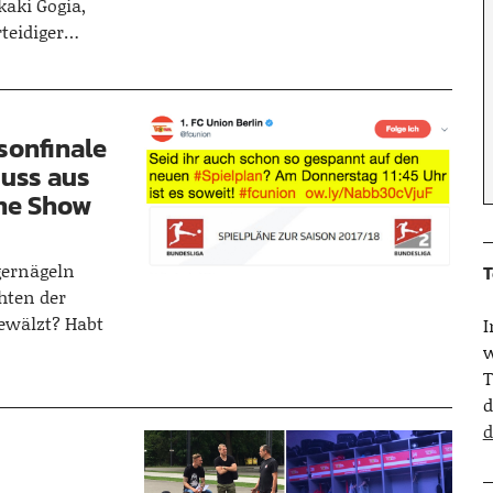
kaki Gogia,
rteidiger…
sonfinale
muss aus
ine Show
gernägeln
T
hten der
ewälzt? Habt
w
T
d
d