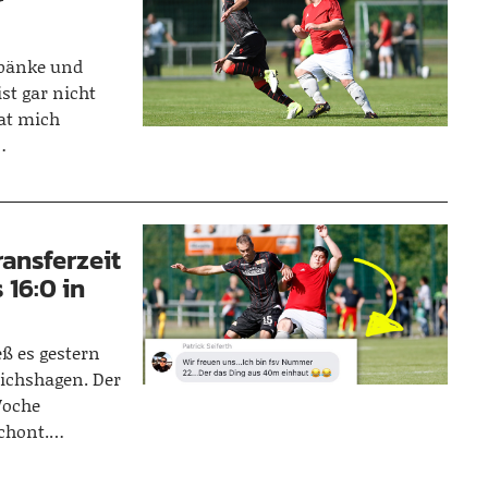
r
rbänke und
st gar nicht
hat mich
…
ansferzeit
 16:0 in
eß es gestern
richshagen. Der
Woche
chont.…