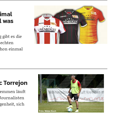
eimal
l was
gibt es die
 echten
chon einmal
c Torrejon
Kremmen läuft
Journalisten
genheit, sich