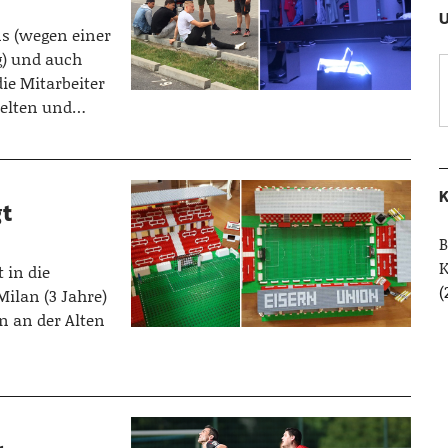
U
ns (wegen einer
) und auch
ie Mitarbeiter
pielten und…
K
gt
B
 in die
(
ilan (3 Jahre)
n an der Alten