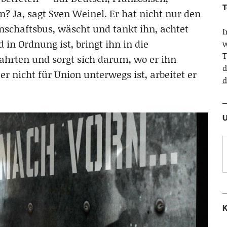
T
n? Ja, sagt Sven Weinel. Er hat nicht nur den
nschaftsbus, wäscht und tankt ihn, achtet
 in Ordnung ist, bringt ihn in die
w
T
fahrten und sorgt sich darum, wo er ihn
d
r nicht für Union unterwegs ist, arbeitet er
d
U
K