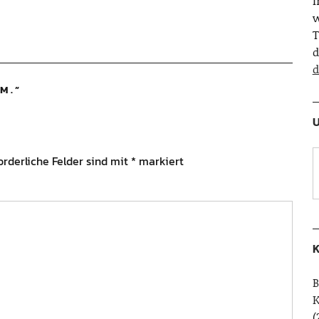
w
T
d
d
M.
”
U
orderliche Felder sind mit
*
markiert
K
B
(