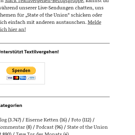
Im
Slack Textilvergehen-Bezugsgruppe
, kannst du
ährend unserer Live-Sendungen chatten, uns
hemen für „State of the Union“ schicken oder
ich einfach mit anderen austauschen.
Melde
ich hier an!
nterstützt Textilvergehen!
ategorien
log
(3.747)
Eiserne Ketten
(16)
Foto
(112)
Kommentar
(8)
Podcast
(96)
State of the Union
2.890)
Teve Tor des Monats
(4)