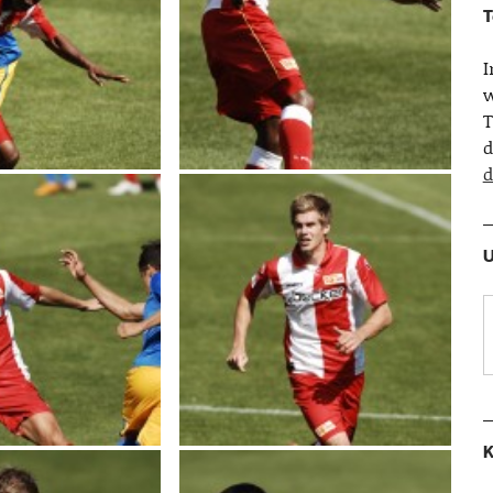
T
w
T
d
d
U
K