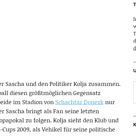
T
w
T
d
d
U
er Sascha und den Politiker Kolja zusammen.
ßball diesen größtmöglichen Gegensatz
beide im Stadion von
Schachtar Donezk
nur
er Sascha bringt als Fan seine letzten
papokal zu folgen. Kolja sieht den Klub und
K
Cups 2009, als Vehikel für seine politische