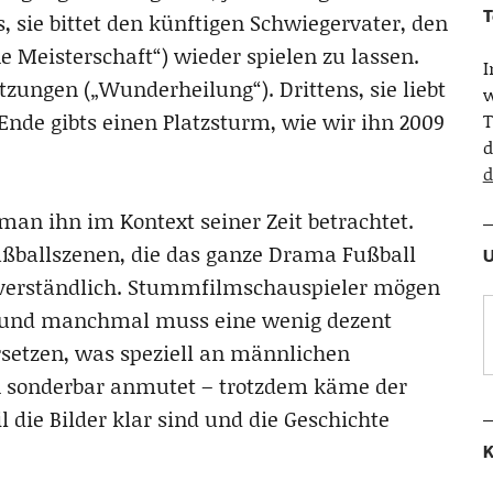
T
s, sie bittet den künftigen Schwiegervater, den
e Meisterschaft“) wieder spielen zu lassen.
tzungen („Wunderheilung“). Drittens, sie liebt
w
Ende gibts einen Platzsturm, wie wir ihn 2009
T
d
d
man ihn im Kontext seiner Zeit betrachtet.
ußballszenen, die das ganze Drama Fußball
U
ll verständlich. Stummfilmschauspieler mögen
, und manchmal muss eine wenig dezent
setzen, was speziell an männlichen
n sonderbar anmutet – trotzdem käme der
 die Bilder klar sind und die Geschichte
K