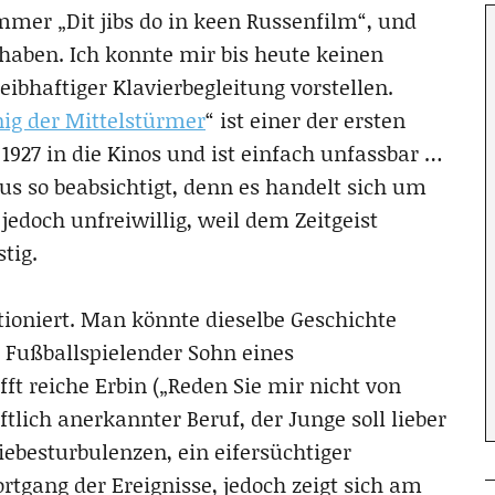
mer „Dit jibs do in keen Russenfilm“, und
aben. Ich konnte mir bis heute keinen
bhaftiger Klavierbegleitung vorstellen.
ig der Mittelstürmer
“ ist einer der ersten
927 in die Kinos und ist einfach unfassbar …
us so beabsichtigt, denn es handelt sich um
jedoch unfreiwillig, weil dem Zeitgeist
tig.
ktioniert. Man könnte dieselbe Geschichte
: Fußballspielender Sohn eines
t reiche Erbin („Reden Sie mir nicht von
ftlich anerkannter Beruf, der Junge soll lieber
Liebesturbulenzen, ein eifersüchtiger
rtgang der Ereignisse, jedoch zeigt sich am