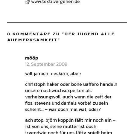
www.textilvergehen.de
8 KOMMENTARE ZU “
DER JUGEND ALLE
AUFMERKSAMKEIT
”
mööp
12. September 2009
will ja nich meckern, aber:
christoph haker oder bone uaffero handeln
unsere nachwuchsexperten als
verheissungsvoll, auch wenn die zeit der
flos, stevens und daniels vorbei zu sein
scheint… – wär doch mal wat, oder?
ach stop: björn kopplin fällt mir noch ein –
ist von uns, seine mutter ist ooch
irgendwie noch für uns tätig, spielt beim