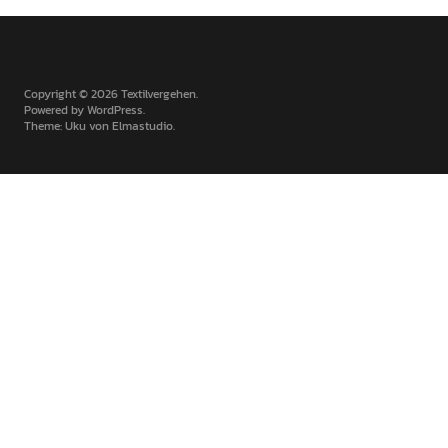
Copyright © 2026 Textilvergehen
Powered by
WordPress
Theme: Uku von
Elmastudio