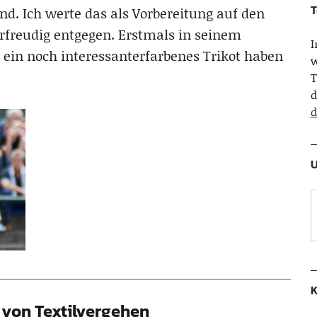
T
nd. Ich werte das als Vorbereitung auf den
rfreudig entgegen. Erstmals in seinem
ein noch interessanterfarbenes Trikot haben
w
T
d
d
U
K
von Textilvergehen