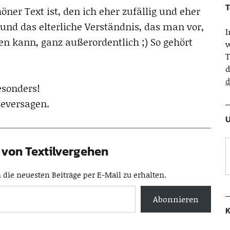
T
ner Text ist, den ich eher zufällig und eher
 und das elterliche Verständnis, das man vor,
n kann, ganz außerordentlich ;) So gehört
w
T
d
d
esonders!
kteversagen.
U
von Textilvergehen
die neuesten Beiträge per E-Mail zu erhalten.
Abonnieren
K