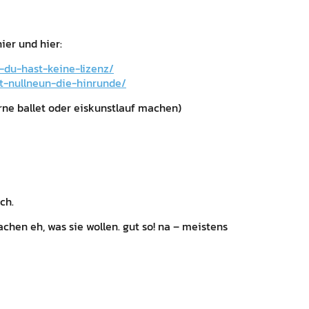
ier und hier:
r-du-hast-keine-lizenz/
ht-nullneun-die-hinrunde/
erne ballet oder eiskunstlauf machen)
ch.
chen eh, was sie wollen. gut so! na – meistens