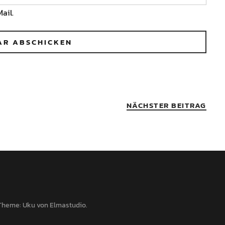
ail.
NÄCHSTER BEITRAG
Theme: Uku von
Elmastudio