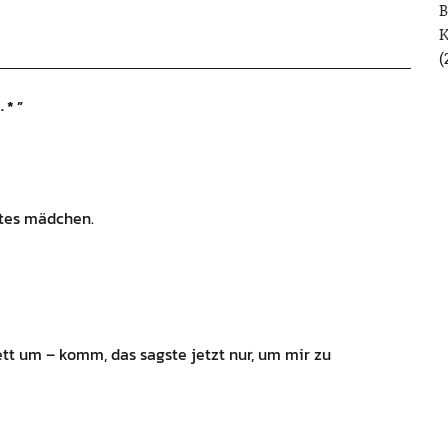
B
(
.*
”
ftes mädchen.
tt um – komm, das sagste jetzt nur, um mir zu