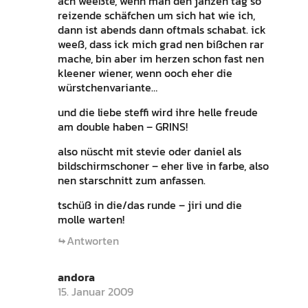
ach weeßte, wenn man den janzen tag so
reizende schäfchen um sich hat wie ich,
dann ist abends dann oftmals schabat. ick
weeß, dass ick mich grad nen bißchen rar
mache, bin aber im herzen schon fast nen
kleener wiener, wenn ooch eher die
würstchenvariante…
und die liebe steffi wird ihre helle freude
am double haben – GRINS!
also nüscht mit stevie oder daniel als
bildschirmschoner – eher live in farbe, also
nen starschnitt zum anfassen.
tschüß in die/das runde – jiri und die
molle warten!
Antworten
andora
15. Januar 2009