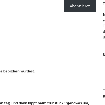
T
Abonnieren
w
T
d
d
U
es bebildern würdest.
K
den tag. und dann kippt beim frühstück irgendwas um,