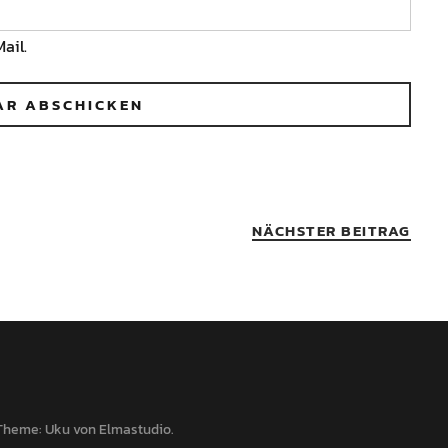
ail.
NÄCHSTER BEITRAG
Theme: Uku von
Elmastudio