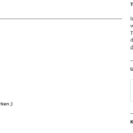
T
w
T
d
d
U
ken ;)
K