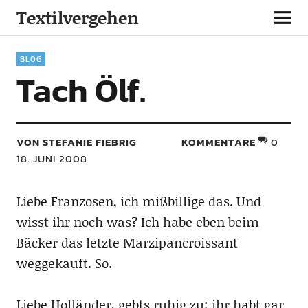
Textilvergehen
BLOG
Tach Ölf.
VON STEFANIE FIEBRIG
KOMMENTARE
0
18. JUNI 2008
Liebe Franzosen, ich mißbillige das. Und
wisst ihr noch was? Ich habe eben beim
Bäcker das letzte Marzipancroissant
weggekauft. So.
Liebe Holländer, gebts ruhig zu: ihr habt gar