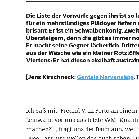
Die Liste der Vorwürfe gegen ihn ist so 
für ein mehrstündiges Plädoyer liefern
brisant: Er ist ein Schwalbenkönig. Zwei
Übersteigern, denn die gibt es immer n
Er macht seine Gegner lächerlich. Dritte
aus der Wäsche wie ein kleiner Rotzlöf
Viertens: Er hat diesen ekelhaft austra
[Jens Kirschneck:
Geniale Nervensäge
, 
Ich saß mit Freund V. in Porto an einem
Leinwand vor uns das letzte WM- Qualifika
machen?“ , fragt uns der Barmann, weil 
„Nee, lass, wir wollen das auch sehen.“ 