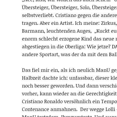
Übersteiger, Übersteiger, Solo, Überstei
selbstverliebt. Cristiano gegen die andere
tragen. Aber ein Artist. Ich meine: Zirku
Barmann, leuchtenden Auges, „Kuckt euch
enorm schlecht erzogene Kind das neue na
abgestiegen in die Oberliga: Wie jetze? D
andere Sportart, was der da mit dem Ba
Das fiel mir ein, als ich neulich ManU g
Halbzeit dachte ich: unfassbar, dieser kl
noch besser geworden. Und dann verschie
vorher, kann wieder an die Gerechtigke
Cristiano Ronaldo versöhnlich ein Temp
Contenance anmahnen. Der wegge Lolli 
ManU trotzdem. Ihmzumtrotz. Und augen