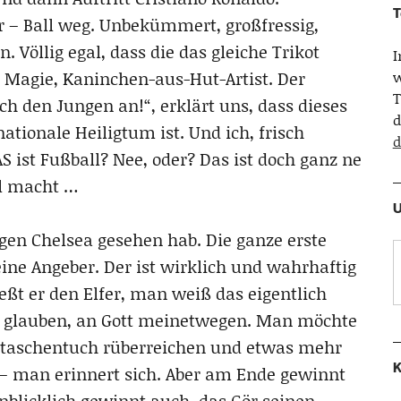
T
ger – Ball weg. Unbekümmert, großfressig,
n. Völlig egal, dass die das gleiche Trikot
s, Magie, Kaninchen-aus-Hut-Artist. Der
w
T
 den Jungen an!“, erklärt uns, dass dieses
d
tionale Heiligtum ist. Und ich, frisch
d
AS ist Fußball? Nee, oder? Das ist doch ganz ne
ll macht …
U
egen Chelsea gesehen hab. Die ganze erste
eine Angeber. Der ist wirklich und wahrhaftig
ßt er den Elfer, man weiß das eigentlich
it glauben, an Gott meinetwegen. Man möchte
otaschentuch rüberreichen und etwas mehr
K
– man erinnert sich. Aber am Ende gewinnt
blicklich gewinnt auch das Gör seinen