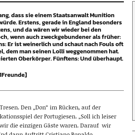
lang, dass sie einem Staatsanwalt Munition
 würde. Erstens, gerade in England besonders
tens, und da wären wir wieder bei den
och, wenn auch zweckgebundener als früher:
ns: Er ist weinerlich und schaut nach Fouls oft
fel, dem man seinen Lolli weggenommen hat.
inierten Oberkörper. Fünftens: Und überhaupt.
11Freunde]
 Tresen. Den „Don“ im Rücken, auf der
tionsspiel der Portugiesen. „Soll ich leiser
wir die einzigen Gäste waren. Darauf wir
Und dann Auftritt Cristiano Ronaldo.