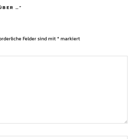
ÜBER …
”
orderliche Felder sind mit
*
markiert