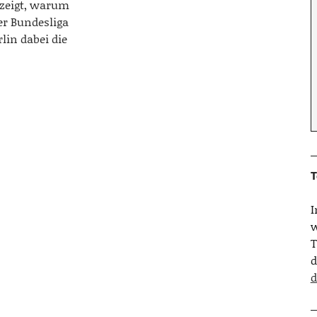
zeigt, warum
der Bundesliga
rlin dabei die
T
w
T
d
d