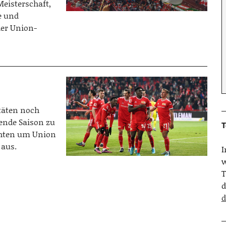
eisterschaft,
e und
er Union-
täten noch
ende Saison zu
T
chten um Union
 aus.
w
T
d
d