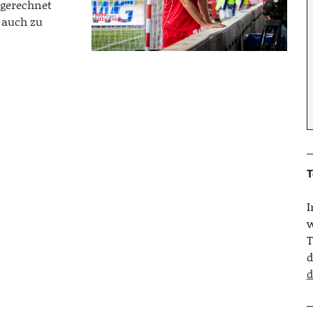
 gerechnet
l auch zu
T
w
T
d
d