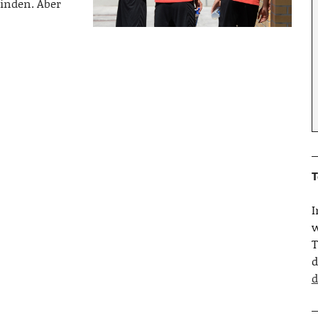
finden. Aber
T
w
T
d
d