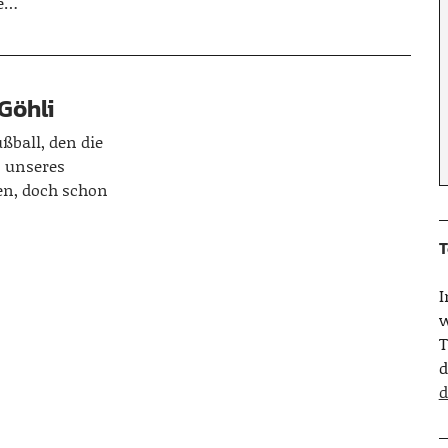
ne…
 Göhli
ußball, den die
 unseres
en, doch schon
T
w
T
d
d