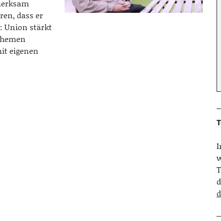
fmerksam
en, dass er
: Union stärkt
sthemen
mit eigenen
T
w
T
d
d