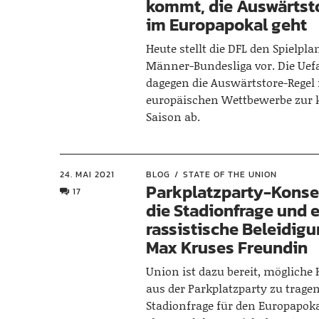
kommt, die Auswärtst
im Europapokal geht
Heute stellt die DFL den Spielpla
Männer-Bundesliga vor. Die Uefa
dagegen die Auswärtstore-Regel 
europäischen Wettbewerbe zu
Saison ab.
24. MAI 2021
BLOG
STATE OF THE UNION
Parkplatzparty-Kons
17
die Stadionfrage und 
rassistische Beleidig
Max Kruses Freundin
Union ist dazu bereit, möglich
aus der Parkplatzparty zu tragen
Stadionfrage für den Europapokal