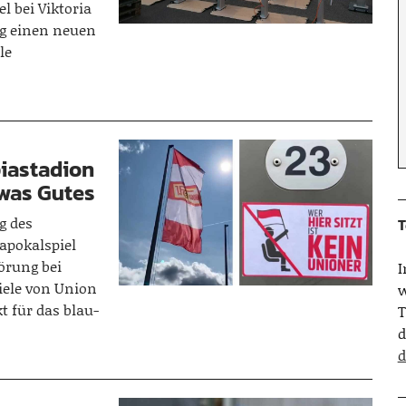
l bei Viktoria
tig einen neuen
le
iastadion
twas Gutes
g des
T
apokalspiel
örung bei
iele von Union
w
t für das blau-
T
d
d