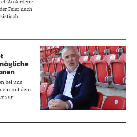
tet. Außerdem:
der Feier nach
sistisch
et
tmögliche
ionen
en bei uns
in ein mit dem
er zur