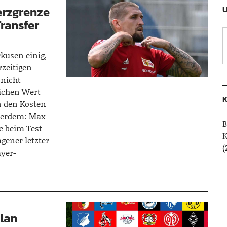
erzgrenze
U
ransfer
rkusen einig,
rzeitigen
 nicht
lichen Wert
K
an den Kosten
ußerdem: Max
B
e beim Test
gener letzter
(
ayer-
lan