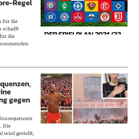
ore-Regel
n für die
 schafft
für die
r kommenden
equenzen,
eine
ung gegen
e Konsequenzen
. Die
 wird gestellt,