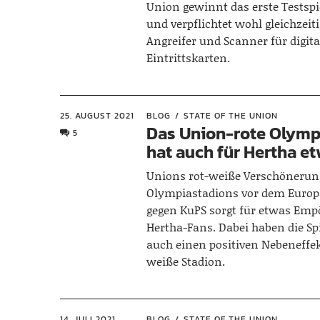
Union gewinnt das erste Testspie
und verpflichtet wohl gleichzei
Angreifer und Scanner für digita
Eintrittskarten.
25. AUGUST 2021
BLOG
STATE OF THE UNION
Das Union-rote Olymp
5
hat auch für Hertha e
Unions rot-weiße Verschönerun
Olympiastadions vor dem Europ
gegen KuPS sorgt für etwas Emp
Hertha-Fans. Dabei haben die Sp
auch einen positiven Nebeneffek
weiße Stadion.
14. JULI 2021
BLOG
STATE OF THE UNION