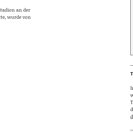
Stadion an der
tte, wurde von
T
w
T
d
d